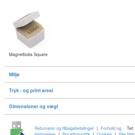
Magnetboks Square
Miljø
Tryk - og print areal
Dimensioner og vægt
Returvarer og tilbagebetalinger
|
Forhold og
Tel:
betingelser
|
Privatlivspolitik
|
Cookies
|
Site Ma