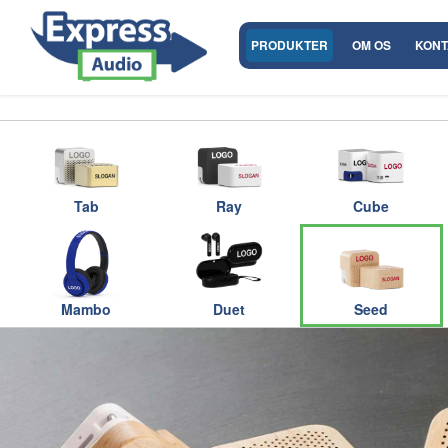
PRODUKTER
OM OS
KONT
Tab
Ray
Cube
Mambo
Duet
Seed