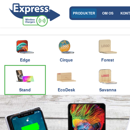
PRODUKTER
OM OS
KONT
Edge
Cirque
Forest
Stand
EcoDesk
Savanna